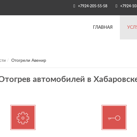
+7924-205-55-58
+7924-10
ГЛАВНАЯ
УСЛ
сти
Отогрели Авенир
Отогрев автомобилей в Хабаровск