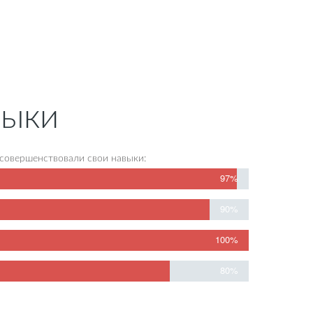
выки
совершенствовали свои навыки:
97%
90%
100%
80%